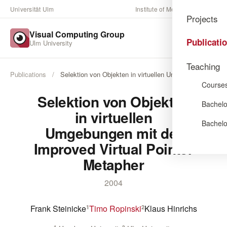
Universität Ulm
Institute of Media Informatics
Projects
Visual Computing Group
Publicati
Ulm University
Teaching
Publications
/
Selektion von Objekten in virtuellen Umgebungen …
Course
Selektion von Objekten
Bachelo
in virtuellen
Bachelo
Umgebungen mit der
Improved Virtual Pointer
Metapher
2004
Frank Steinicke
Timo Ropinski
Klaus Hinrichs
1
2