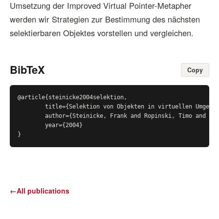
Umsetzung der Improved Virtual Pointer-Metapher
werden wir Strategien zur Bestimmung des nächsten
selektierbaren Objektes vorstellen und vergleichen.
BibTeX
Copy
@article{steinicke2004selektion,

	title={Selektion von Objekten in virtuellen Umgebungen mit der Improved Virtual Pointer Metapher},

	author={Steinicke, Frank and Ropinski, Timo and Hinrichs, Klaus},

	year={2004}

}
←
All publications